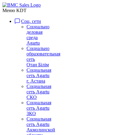
Меню KDT
Соц. сети
Социально
деловая
среда
Agartu
Социально
образовательная
сеть
Отан Бiлiм
Социальная
сеть Agartu
г. Астана
Социальная
сеть Agartu
СКО
Социальная
сеть Agartu
ЗКО
Социальная
сеть Agartu
Акмолинской