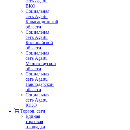
сеть Agartu
ВКО
Социальная
сеть Agartu
Карагандинской
области
Социальная
сеть Agartu
Костанайской
области
Социальная
сеть Agartu
Мангистауской
области
Социальная
сеть Agartu
Павлодарской
области
Социальная
сеть Agartu
ЮКО
Торгов. сети
Единая
торговая
площадка