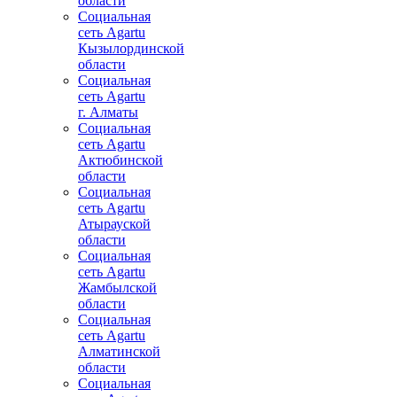
области
Социальная
сеть Agartu
Кызылординской
области
Социальная
сеть Agartu
г. Алматы
Социальная
сеть Agartu
Актюбинской
области
Социальная
сеть Agartu
Атырауской
области
Социальная
сеть Agartu
Жамбылской
области
Социальная
сеть Agartu
Алматинской
области
Социальная