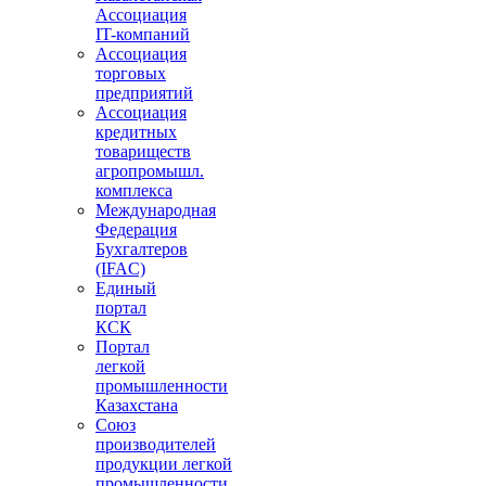
Ассоциация
IT-компаний
Ассоциация
торговых
предприятий
Ассоциация
кредитных
товариществ
агропромышл.
комплекса
Международная
Федерация
Бухгалтеров
(IFAC)
Единый
портал
КСК
Портал
легкой
промышленности
Казахстана
Союз
производителей
продукции легкой
промышленности