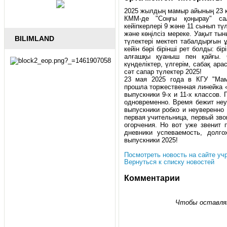
2025 жылдың мамыр айының 23 к
КММ-де "Соңғы қоңырау" са
кейіпкерлері 9 және 11 сынып түл
және көңілсіз мереке. Уақыт тын
BILIMLAND
түлектері мектеп табалдырғын ұ
кейін бәрі бірінші рет болды: бір
алғашқы қуаныш пен қайғы. С
күнделіктер, үлгерім, сабақ ара
сәт сапар түлектер 2025!
23 мая 2025 года в КГУ "Мам
прошла торжественная линейка 
выпускники 9-х и 11-х классов.
одновременно. Время бежит неу
выпускники робко и неуверенно
первая учительница, первый зво
огорчения. Но вот уже звенит 
дневники успеваемость, долг
выпускники 2025!
Посмотреть новость на сайте уч
Вернуться к списку новостей
Комментарии
Чтобы оставля